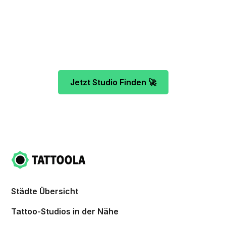
Unser Team freut sich schon auf dein Tattoo-
Projekt. Mach es wie bereits 500 Tattoo-
Verrückte vor dir und finde das ideale Tattoo-
Studio ganz ohne Stress.
Jetzt Studio Finden 🚀
Städte Übersicht
Tattoo-Studios in der Nähe