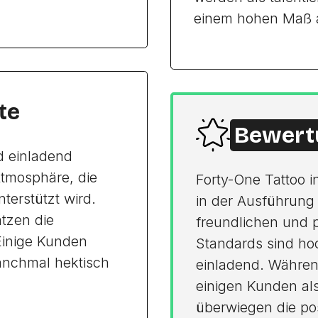
einem hohen Maß a
te
Bewert
d einladend
tmosphäre, die
Forty-One Tattoo i
terstützt wird.
in der Ausführung
tzen die
freundlichen und p
Einige Kunden
Standards sind hoc
anchmal hektisch
einladend. Währen
einigen Kunden al
überwiegen die pos