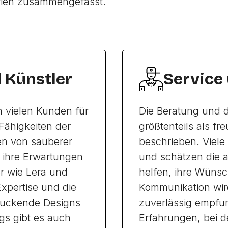
rien zusammengefasst.
d Künstler
Service
n vielen Kunden für
Die Beratung und d
 Fähigkeiten der
größtenteils als fr
ten von sauberer
beschrieben. Viel
e ihre Erwartungen
und schätzen die a
er wie Lera und
helfen, ihre Wüns
Expertise und die
Kommunikation wird
ruckende Designs
zuverlässig empfu
gs gibt es auch
Erfahrungen, bei 