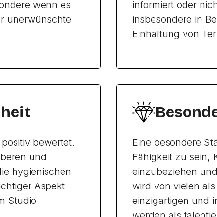
esondere wenn es
informiert oder ni
er unerwünschte
insbesondere in Be
Einhaltung von Te
heit
Besonde
positiv bewertet.
Eine besondere Stä
uberen und
Fähigkeit zu sein,
die hygienischen
einzubeziehen und 
ichtiger Aspekt
wird von vielen al
m Studio
einzigartigen und i
werden als talenti