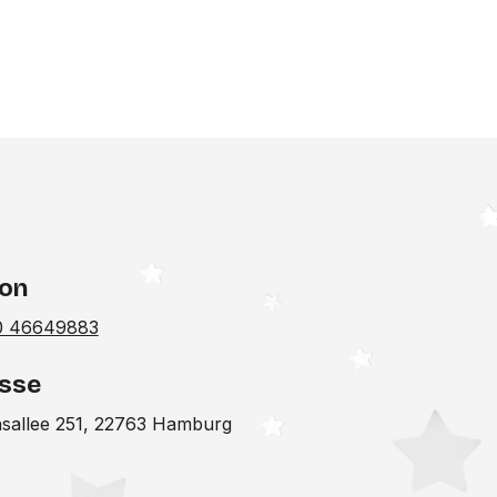
fon
0 46649883
sse
nsallee 251, 22763 Hamburg