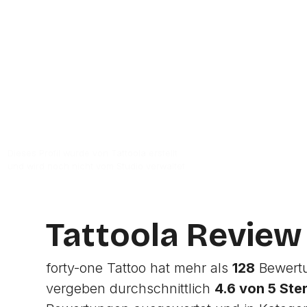
Zur Studio Website
Dieses Profil wurde von Tattoola erstellt
und wird noch nicht vom Studio verwaltet.
Tattoola Review
forty-one Tattoo hat mehr als
128
Bewertu
vergeben durchschnittlich
4.6 von 5 Ste