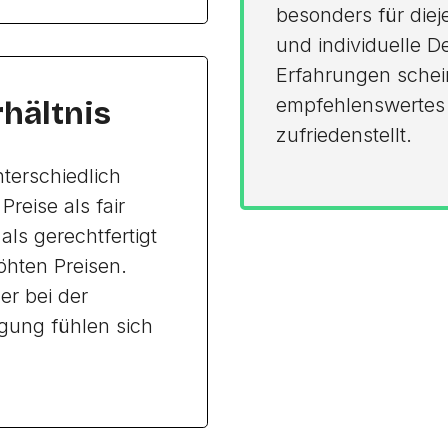
besonders für diej
und individuelle D
Erfahrungen schei
empfehlenswertes 
rhältnis
zufriedenstellt.
nterschiedlich
reise als fair
als gerechtfertigt
öhten Preisen.
er bei der
egung fühlen sich