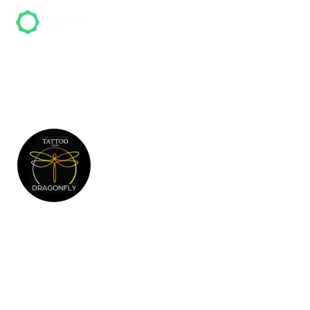
Dragonfly
Dragonfly ist ein Tattoo-Studio in Saarbrücken
und hat mehr als
13
Bewertungen. Kunden