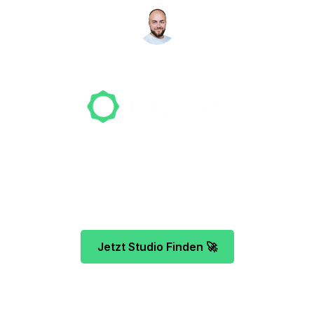
NICO MÖLLER
Gründer
Unser Team freut sich schon auf dein Tattoo-
Projekt. Mach es wie bereits 500 Tattoo-
Verrückte vor dir und finde das ideale Tattoo-
Studio ganz ohne Stress.
Jetzt Studio Finden 🚀