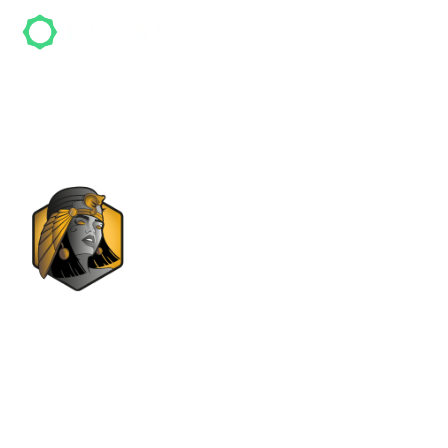
Cleopatra Ink
Cleopatra Ink ist ein Tattoo-Studio in Berlin und
hat mehr als
427
Bewertungen. Kunden