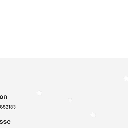
fon
882183
sse