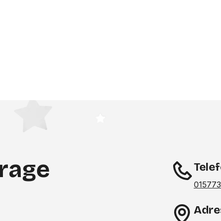
te
frage
Tele
015773
Adre