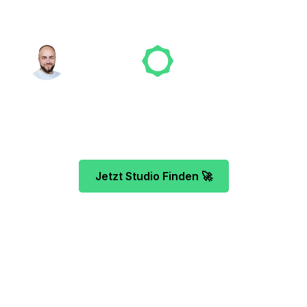
den? Wir suchen für
NICO MÖLLER
Gründer
ut sich schon auf dein Tattoo-Projekt. Mach es 
te vor dir und finde das ideale Tattoo-Studio ga
Jetzt Studio Finden 🚀