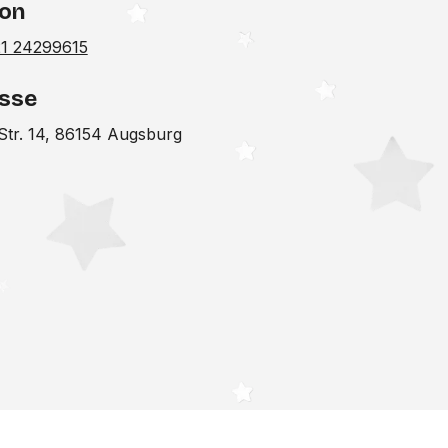
fon
1 24299615
sse
Str. 14, 86154 Augsburg