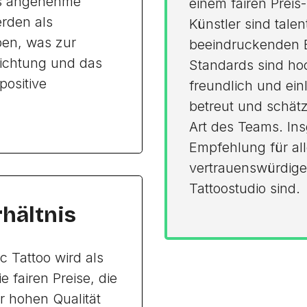
as angenehme
einem fairen Preis
rden als
Künstler sind talen
ben, was zur
beeindruckenden E
richtung und das
Standards sind hoc
positive
freundlich und ein
betreut und schätz
Art des Teams. Ins
Empfehlung für al
vertrauenswürdige
Tattoostudio sind.
rhältnis
c Tattoo wird als
 fairen Preise, die
r hohen Qualität