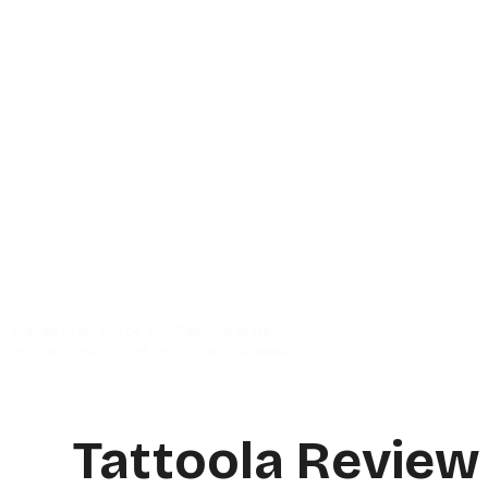
Chic Tattoo & Piercing ist ein Tattoo-Stu
Bewertungen. Kunden vergeben durchsch
des Studios ist Ulmer Str. 14 in 86154
Au
Zur Studio Website
Dieses Profil wurde von Tattoola erstellt
und wird noch nicht vom Studio verwaltet.
Tattoola Review