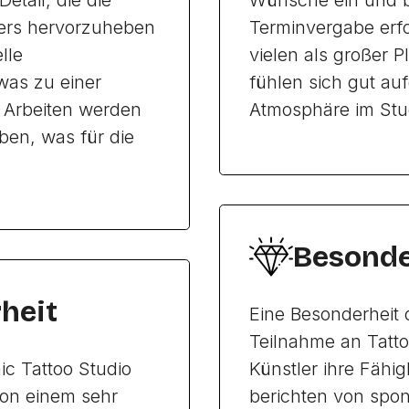
etail, die die
Wünsche ein und bi
ders hervorzuheben
Terminvergabe erfo
lle
vielen als großer
as zu einer
fühlen sich gut au
e Arbeiten werden
Atmosphäre im Stu
ben, was für die
Besonde
heit
Eine Besonderheit d
Teilnahme an Tatto
c Tattoo Studio
Künstler ihre Fähi
on einem sehr
berichten von spo