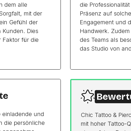
n dem alle
die Professionalitä
orgfalt, mit der
Präsenz auf solche
 ein Gefühl der
Engagement und di
n Kunden. Dies
Handwerk. Zudem wi
 Faktor für die
des Teams als bes
das Studio von and
te
Bewert
ne einladende und
Chic Tattoo & Pierc
 die persönliche
mit hoher Tattoo-Q