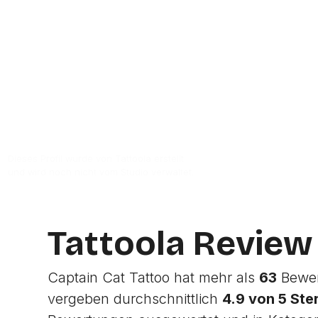
Zur Studio Website
Dieses Profil wurde von Tattoola erstellt
und wird noch nicht vom Studio verwaltet.
Tattoola Review
Captain Cat Tattoo hat mehr als
63
Bewer
vergeben durchschnittlich
4.9 von 5 Ste