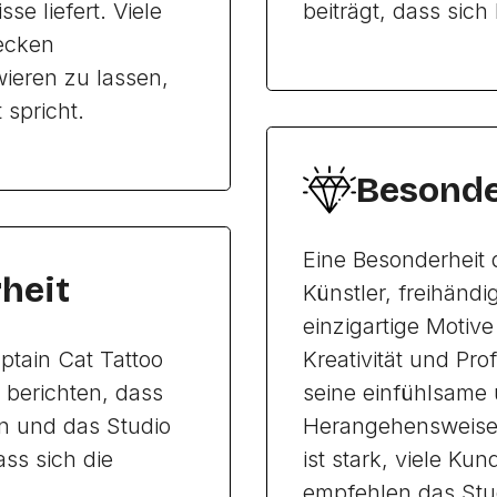
e liefert. Viele
beiträgt, dass sic
ecken
wieren zu lassen,
 spricht.
Besonde
Eine Besonderheit d
heit
Künstler, freihändi
einzigartige Motive
ptain Cat Tattoo
Kreativität und Pro
berichten, dass
seine einfühlsame 
en und das Studio
Herangehensweise 
ass sich die
ist stark, viele 
.
empfehlen das Stud