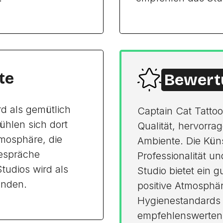
te
Bewert
rd als gemütlich
Captain Cat Tatto
ühlen sich dort
Qualität, hervorr
mosphäre, die
Ambiente. Die Küns
Gespräche
Professionalität un
Studios wird als
Studio bietet ein g
nden.
positive Atmosphär
Hygienestandards 
empfehlenswerten 