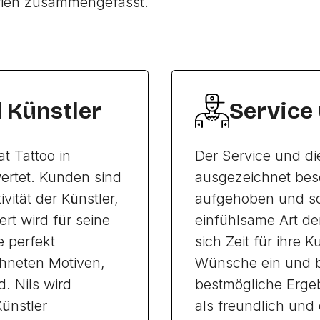
rien zusammengefasst.
d Künstler
Service
at Tattoo in
Der Service und di
ertet. Kunden sind
ausgezeichnet bes
vität der Künstler,
aufgehoben und sc
rt wird für seine
einfühlsame Art de
e perfekt
sich Zeit für ihre 
chneten Motiven,
Wünsche ein und b
. Nils wird
bestmögliche Ergeb
Künstler
als freundlich und