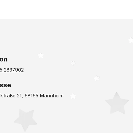
fon
5 2837902
sse
fstraße 21, 68165 Mannheim