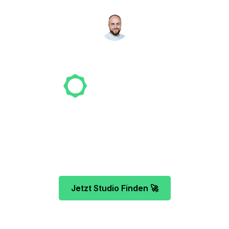
NICO MÖLLER
Gründer
Unser Team freut sich schon auf dein Tattoo-
Projekt. Mach es wie bereits 500 Tattoo-
Verrückte vor dir und finde das ideale Tattoo-
Studio ganz ohne Stress.
Jetzt Studio Finden 🚀