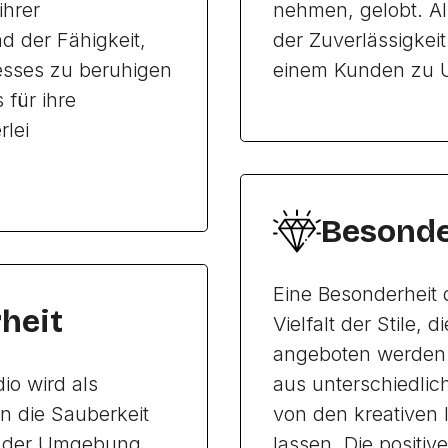
ihrer
nehmen, gelobt. All
d der Fähigkeit,
der Zuverlässigkei
sses zu beruhigen
einem Kunden zu U
 für ihre
rlei
Besonde
Eine Besonderheit 
heit
Vielfalt der Stile,
angeboten werden.
io wird als
aus unterschiedlic
n die Sauberkeit
von den kreativen I
in der Umgebung
lassen. Die positi