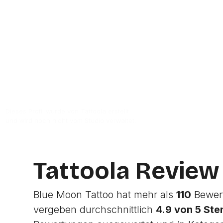
Zur Studio Website
Dieses Profil wurde von Tattoola erstellt
und wird noch nicht vom Studio verwaltet.
Tattoola Review
Blue Moon Tattoo hat mehr als
110
Bewert
vergeben durchschnittlich
4.9 von 5 Ste