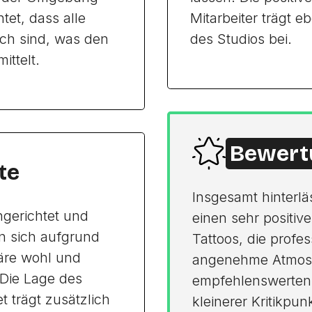
tet, dass alle
Mitarbeiter trägt 
ich sind, was den
des Studios bei.
ittelt.
Bewert
te
Insgesamt hinterlä
ngerichtet und
einen sehr positiv
n sich aufgrund
Tattoos, die profe
äre wohl und
angenehme Atmosp
Die Lage des
empfehlenswerten 
t trägt zusätzlich
kleinerer Kritikpu