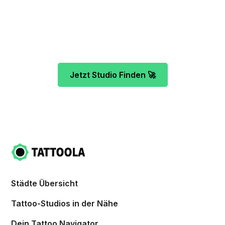
Unser Team freut sich schon auf dein Tattoo-
Projekt. Mach es wie bereits 500 Tattoo-
Verrückte vor dir und finde das ideale Tattoo-
Studio ganz ohne Stress.
Jetzt Studio Finden 🚀
Städte Übersicht
Tattoo-Studios in der Nähe
Dein Tattoo Navigator