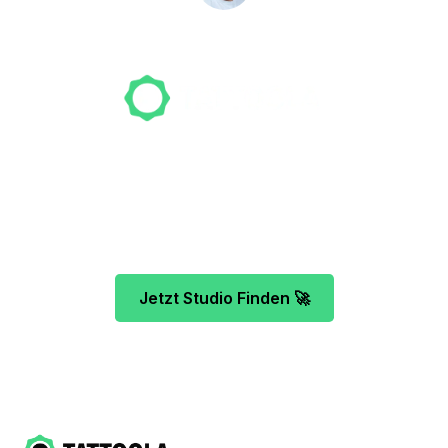
NICO MÖLLER
Gründer
Unser Team freut sich schon auf dein Tattoo-
Projekt. Mach es wie bereits 500 Tattoo-
Verrückte vor dir und finde das ideale Tattoo-
Studio ganz ohne Stress.
Jetzt Studio Finden 🚀