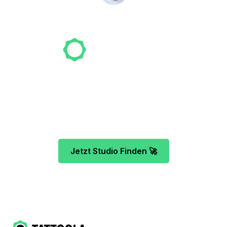
NICO MÖLLER
Gründer
Unser Team freut sich schon auf dein Tattoo-
Projekt. Mach es wie bereits 500 Tattoo-
Verrückte vor dir und finde das ideale Tattoo-
Studio ganz ohne Stress.
Jetzt Studio Finden 🚀