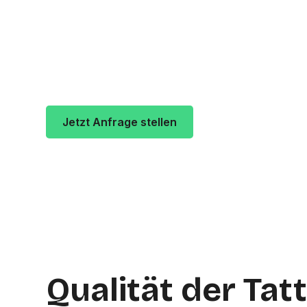
Beltza Tattoos ist ein Tattoo-Studio in K
Kunden vergeben durchschnittlich
5 von
Emil-von-Behring-Straße 47 in 35041 (M
Jetzt Anfrage stellen
Zur Studio Websi
Qualität der Tat