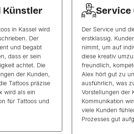
d Künstler
Service
toos in Kassel wird
Der Service und di
chrieben. Der
erstklassig. Kunden
tent und begabt
nimmt, um auf ind
, dass er sein
diese kreativ umzu
gkeit achtet. Die
freundlich, kompe
tungen der Kunden,
Alex hört gut zu u
ie Tattoos präzise
ausführlich, was z
 wird als ein
Vorstellungen der K
on für Tattoos und
Kommunikation wir
viele Kunden fühl
Prozesses gut auf