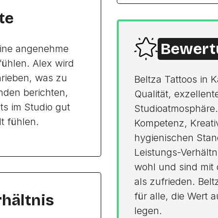
te
Bewert
 eine angenehme
ühlen. Alex wird
hrieben, was zu
Beltza Tattoos in 
nden berichten,
Qualität, exzelle
ts im Studio gut
Studioatmosphäre. 
t fühlen.
Kompetenz, Kreativ
hygienischen Stand
Leistungs-Verhältn
wohl und sind mit 
als zufrieden. Bel
für alle, die Wert 
rhältnis
legen.