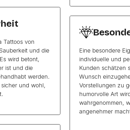
heit
Besonde
a Tattoos von
Sauberkeit und die
Eine besondere Eige
Es wird betont,
individuelle und p
r ist und die
Kunden schätzen se
gehandhabt werden.
Wunsch einzugehen
sicher und wohl,
Vorstellungen zu g
t.
humorvolle Art wir
wahrgenommen, was
angenehmer macht