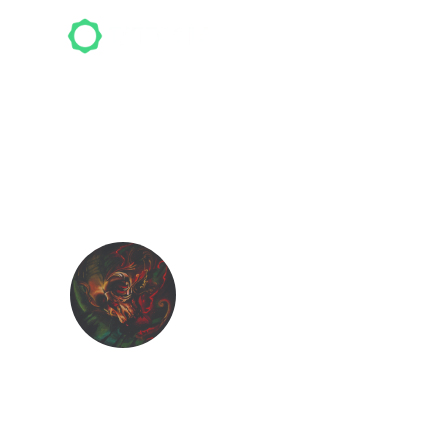
Top-S
Beltza Ta