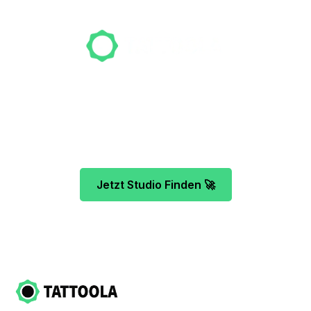
Gründer
Unser Team freut sich schon auf dein Tattoo-
Projekt. Mach es wie bereits 500 Tattoo-
Verrückte vor dir und finde das ideale Tattoo-
Studio ganz ohne Stress.
Jetzt Studio Finden 🚀