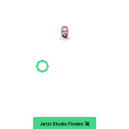
Studio gefunden? Wir
suchen für dich!
NICO MÖLLER
Gründer
Unser Team freut sich schon auf dein Tattoo-
Projekt. Mach es wie bereits 500 Tattoo-
Verrückte vor dir und finde das ideale Tattoo-
Studio ganz ohne Stress.
Jetzt Studio Finden 🚀