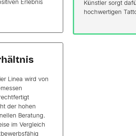
itiven Erlebnis
Künstler sorgt daf
hochwertigen Tatto
rhältnis
ier Linea wird von
gemessen
echtfertigt
ht der hohen
onellen Beratung.
ise im Vergleich
ttbewerbsfähig