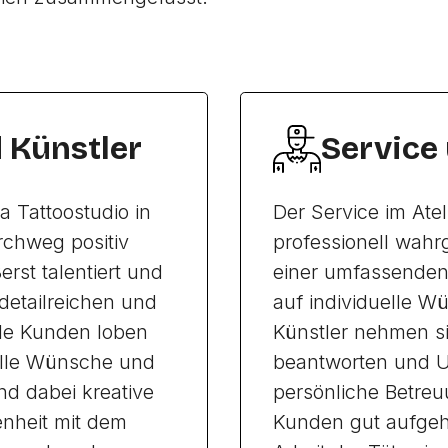
d Künstler
Service
ea Tattoostudio in
Der Service im Atel
chweg positiv
professionell wah
rst talentiert und
einer umfassenden
detailreichen und
auf individuelle W
ele Kunden loben
Künstler nehmen si
uelle Wünsche und
beantworten und U
d dabei kreative
persönliche Betreu
enheit mit dem
Kunden gut aufgeh