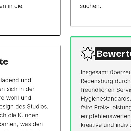
en in die
suchen.
Bewert
te
Insgesamt überzeug
inladend und
Regensburg durch 
 sich in der
freundlichen Servi
re wohl und
Hygienestandards.
esign des Studios.
faire Preis-Leistu
sich die Kunden
empfehlenswerten A
können, was den
kreative und indi