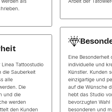
s werden als
Arbeit der Tätowie
chrieben.
Besonde
heit
Eine Besonderheit d
r Linea Tattoostudio
individuelle und k
 die Sauberkeit
Künstler. Kunden s
s alle
einzigartige und pe
werden. Die
auf die Wünsche d
n und die
hebt das Studio v
eiche werden
bevorzugten Wahl f
ittelt den Kunden
besonderen und ma