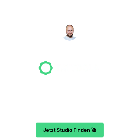
suchen für dich!
NICO MÖLLER
Gründer
Unser Team freut sich schon auf dein Tattoo-
Projekt. Mach es wie bereits 500 Tattoo-
Verrückte vor dir und finde das ideale Tattoo-
Studio ganz ohne Stress.
Jetzt Studio Finden 🚀