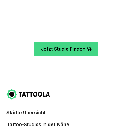
Unser Team freut sich schon auf dein Tattoo-
Projekt. Mach es wie bereits 500 Tattoo-
Verrückte vor dir und finde das ideale Tattoo-
Studio ganz ohne Stress.
Jetzt Studio Finden 🚀
Städte Übersicht
Tattoo-Studios in der Nähe