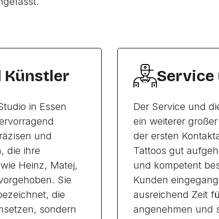
ngefasst.
d Künstler
Service
Studio in Essen
Der Service und di
ervorragend
ein weiterer große
räzisen und
der ersten Kontakt
 die ihre
Tattoos gut aufgeh
 wie Heinz, Matej,
und kompetent bes
vorgehoben. Sie
Kunden eingegange
ezeichnet, die
ausreichend Zeit f
msetzen, sondern
angenehmen und str