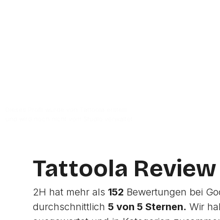
Zur Studio Website
Dieses Profil wurde von Tattoola erstellt
und wird noch nicht vom Studio verwaltet.
Tattoola Review
2H hat mehr als
152
Bewertungen bei Goo
durchschnittlich
5 von 5 Sternen.
Wir ha