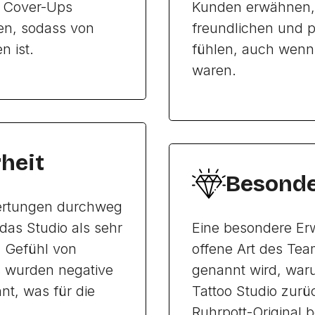
s Cover-Ups
Kunden erwähnen, 
en, sodass von
freundlichen und p
n ist.
fühlen, auch wenn 
waren.
heit
Besonde
ertungen durchweg
das Studio als sehr
Eine besondere Er
n Gefühl von
offene Art des Tea
ws wurden negative
genannt wird, war
t, was für die
Tattoo Studio zurü
Ruhrpott-Original 