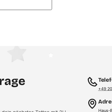
frage
Tele
+49 2
Adre
Haus-B