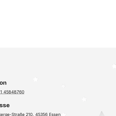
fon
01 45848760
sse
erge-Straße 210, 45356 Essen