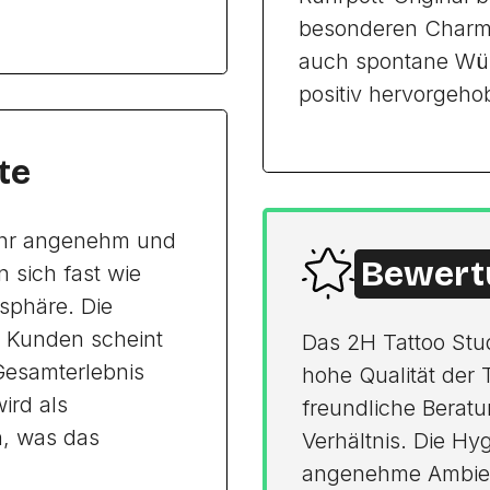
besonderen Charme 
auch spontane Wüns
positiv hervorgeho
te
sehr angenehm und
Bewert
 sich fast wie
sphäre. Die
 Kunden scheint
Das 2H Tattoo Stu
Gesamterlebnis
hohe Qualität der 
ird als
freundliche Beratu
, was das
Verhältnis. Die H
angenehme Ambient