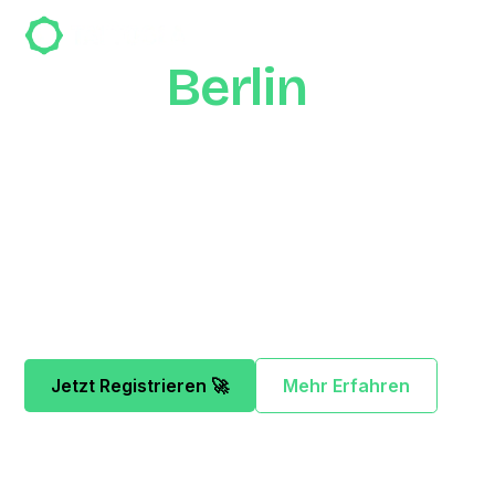
Zeige
Berlin
was
dein Tattoo-Studio
drauf hat
Hol dir das Tattoola-Profil für dein Studio und
präsentiere dich für potentielle neue Kunden in
Berlin.
Jetzt Registrieren 🚀
Mehr Erfahren